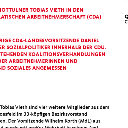
TTULNER TOBIAS VIETH IN DEN
Q
RATISCHEN ARBEITNEHMERSCHAFT (CDA)
C
HRIGE CDA-LANDESVORSITZENDE DANIEL
ER SOZIALPOLITIKER INNERHALB DER CDU.
ORSTEHENDEN KOALITIONSVERHANDLUNGEN
N DER ARBEITNEHMERINNEN UND
UND SOZIALES ANGEMESSEN
Tobias Vieth sind vier weitere Mitglieder aus dem
Coesfeld im 33-köpfigen Bezirksvorstand
ten. Der Vorsitzende Wilhelm Korth (MdL) aus