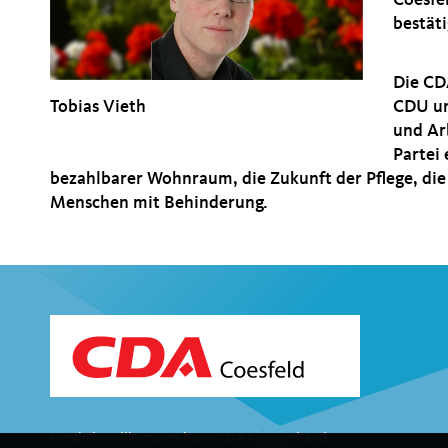
Coesfe
bestäti
Die CDA
Tobias Vieth
CDU un
und Ar
Partei
bezahlbarer Wohnraum, die Zukunft der Pflege, die
Menschen mit Behinderung.
Herzlich Willkommen beim CDA Kreisverband