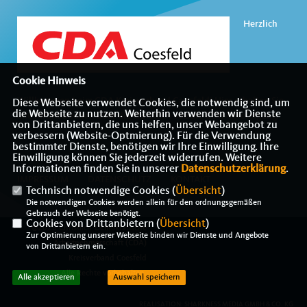
Herzlich
Cookie Hinweis
Willkommen beim CDA Kreisverband Coesfeld! Hier erhalten Sie
Diese Webseite verwendet Cookies, die notwendig sind, um
die Webseite zu nutzen. Weiterhin verwenden wir Dienste
alle Informationen über die christlich-soziale CDU-Vereinigung.
von Drittanbietern, die uns helfen, unser Webangebot zu
verbessern (Website-Optmierung). Für die Verwendung
bestimmter Dienste, benötigen wir Ihre Einwilligung. Ihre
Einwilligung können Sie jederzeit widerrufen. Weitere
Informationen finden Sie in unserer
Datenschutzerklärung
.
IMPRESSUM
DATENSCHUTZ
KONTAKT
Technisch notwendige Cookies (
Übersicht
)
Die notwendigen Cookies werden allein für den ordnungsgemäßen
Gebrauch der Webseite benötigt.
Cookies von Drittanbietern (
Übersicht
)
@2026 Christlich-Demokratische
Zur Optimierung unserer Webseite binden wir Dienste und Angebote
Arbeitnehmerschaft (CDA)
von Drittanbietern ein.
Kreisverband Coesfeld
Alle Rechte vorbehalten.
Alle akzeptieren
Auswahl speichern
REALISATION: SHARKNESS MEDIA GMBH & CO. KG